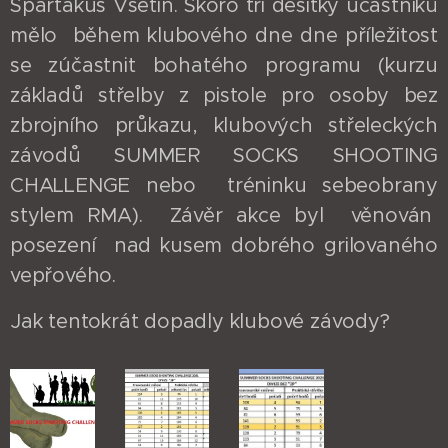
Spartakus Vsetín. Skoro tři desítky účastníků
mělo během klubového dne dne příležitost
se zúčastnit bohatého programu (kurzu
základů střelby z pistole pro osoby bez
zbrojního průkazu, klubových střeleckých
závodů SUMMER SOCKS SHOOTING
CHALLENGE nebo tréninku sebeobrany
stylem RMA). Závěr akce byl věnován
posezení nad kusem dobrého grilovaného
vepřového.
Jak tentokrát dopadly klubové závody?