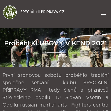
SPECIÁLNÍ PŘÍPRAVA CZ
Proběhl KLUBOVÝ VÍKEND 2021
07.08.2021
První srpnovou sobotu proběhlo tradiční
společné setkání klubu SPECIÁLNÍ
PŘÍPRAVY RMA tedy členů a příznivců
Střeleckého oddílu TJ Slovan Vsetín a
Oddílu russian martial arts Fighters centra