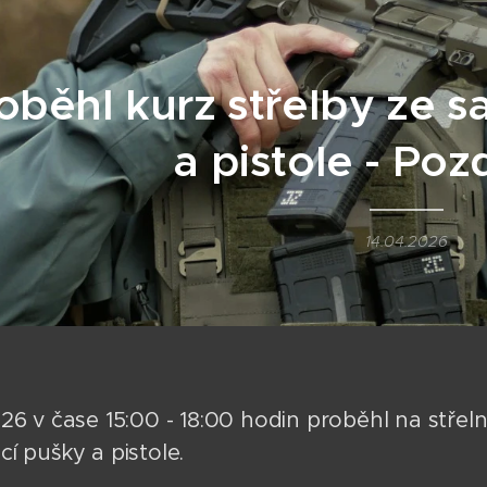
oběhl kurz střelby ze 
a pistole - Po
14.04.2026
26 v čase 15:00 - 18:00 hodin proběhl na střeln
í pušky a pistole.