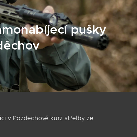
samonabíjecí pušky
zděchov
ici v Pozdechově kurz střelby ze