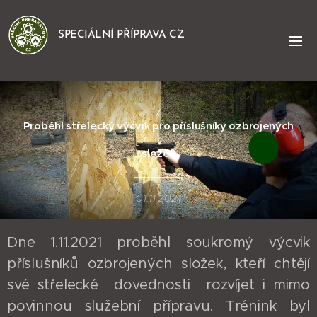
SPECIÁLNÍ PŘÍPRAVA CZ
Proběhl střelecký výcvik pro příslušníky ozbrojených
složek
01.11.2021
Dne 1.11.2021 proběhl soukromý výcvik
příslušníků ozbrojených složek, kteří chtějí
své střelecké dovednosti rozvíjet i mimo
povinnou služební přípravu. Trénink byl