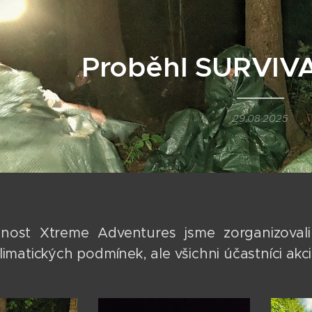
Proběhl SURVIV
29.08.2025
nost Xtreme Adventures jsme zorganizovali 
limatických podmínek, ale všichni účastníci akc