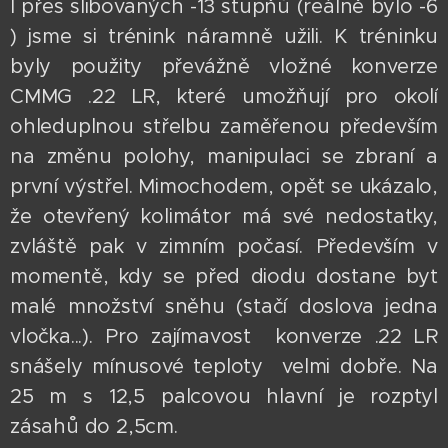
I přes slibovaných -13 stupňů (reálně bylo -6
) jsme si trénink náramně užili. K tréninku
byly použity převážně vložné konverze
CMMG .22 LR, které umožňují pro okolí
ohleduplnou střelbu zaměřenou především
na změnu polohy, manipulaci se zbraní a
první výstřel. Mimochodem, opět se ukázalo,
že otevřený kolimátor má své nedostatky,
zvláště pak v zimním počasí. Především v
momentě, kdy se před diodu dostane byť
malé množství sněhu (stačí doslova jedna
vločka...). Pro zajímavost konverze .22 LR
snášely mínusové teploty velmi dobře. Na
25 m s 12,5 palcovou hlavní je rozptyl
zásahů do 2,5cm.