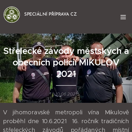
SPECIÁLNÍ PŘÍPRAVA CZ
Střelecké závody městských a
obecních policií MIKULOV
2021
10.06.2021
V jihomoravské metropoli vína Mikulově
proběhl dne 10.6.2021 16. ročník tradičních
střeleckých závodů pořádaných místní