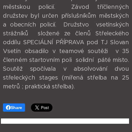
městskou policií. Závod tříčlenných
družstev byl určen příslušníkům městských
a obecních policií. Družstvo vsetínských
strážníků složené ze členů Střeleckého
oddílu SPECIÁLNÍ PŘÍPRAVA pod TJ Slovan
Vsetín obsadilo v teamové soutěži v 35
členném startovním poli solidní páté místo.
Soutěž spočívala v absolvování dvou
střeleckých stages (mířená střelba na 25
metrů ; praktická střelba).
Share