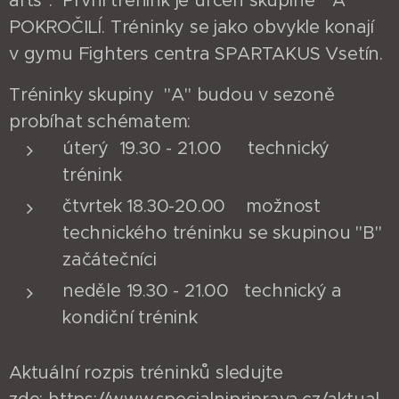
arts". První trénink je určen skupině "A"
POKROČILÍ. Tréninky se jako obvykle konají
v gymu Fighters centra SPARTAKUS Vsetín.
Tréninky skupiny "A" budou v sezoně
probíhat schématem:
úterý 19.30 - 21.00 technický
trénink
čtvrtek 18.30-20.00 možnost
technického tréninku se skupinou "B"
začátečníci
neděle 19.30 - 21.00 technický a
kondiční trénink
Aktuální rozpis tréninků sledujte